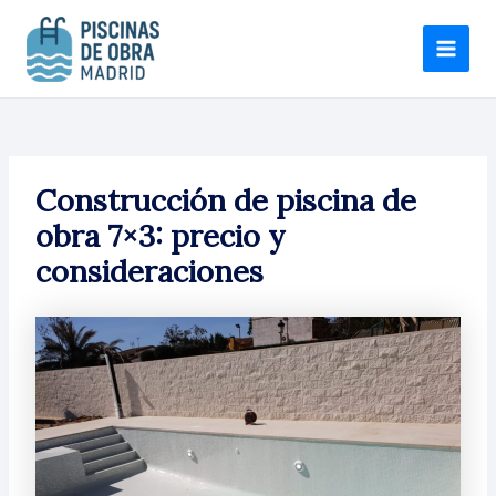
Ir
MAI
al
MEN
contenido
Construcción de piscina de
obra 7×3: precio y
consideraciones