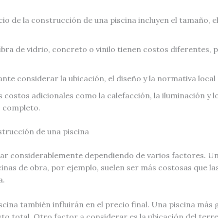
io de la construcción de una piscina incluyen el tamaño, el 
ibra de vidrio, concreto o vinilo tienen costos diferentes,
ante considerar la ubicación, el diseño y la normativa loc
os costos adicionales como la calefacción, la iluminación y
 completo.
strucción de una piscina
riar considerablemente dependiendo de varios factores. U
inas de obra, por ejemplo, suelen ser más costosas que las i
a.
scina también influirán en el precio final. Una piscina má
o total. Otro factor a considerar es la ubicación del terr