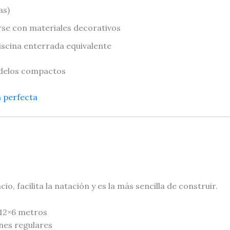
as)
rse con materiales decorativos
iscina enterrada equivalente
delos compactos
n perfecta
 facilita la natación y es la más sencilla de construir.
 12×6 metros
ines regulares