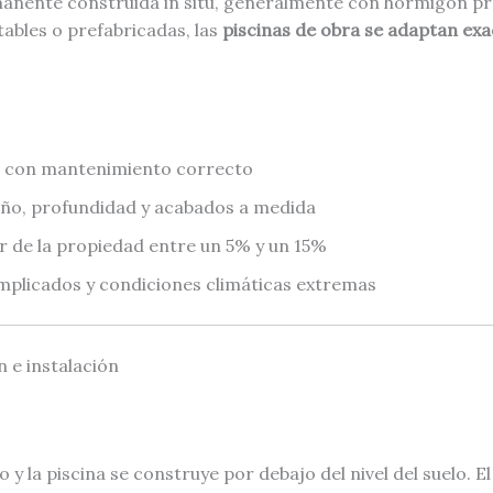
manente construida in situ, generalmente con hormigón pr
ntables o prefabricadas, las
piscinas de obra se adaptan ex
ños con mantenimiento correcto
año, profundidad y acabados a medida
or de la propiedad entre un 5% y un 15%
mplicados y condiciones climáticas extremas
n e instalación
o y la piscina se construye por debajo del nivel del suelo. 